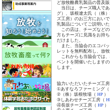
ど放牧酪農乳製品の普及販
当日は、チーズ職人であ
グ）、坂根遼太氏（（株）
ズ工房）のお三方においで
乳製品についてご説明いた
この店は、チーズなどの
方もチーズに見識をお持ち
だけました。
また、当協会のエコバッ
レットを無料配布し、放牧
これからも当協会では、
ベントを開催いたしますの
します。
協力いただいたチーズ工房
①あすなろファーミング
②（株）坂根牧場（
HP
）
③しあわせチーズ工房（
H
④長坂チーズ工房（
HP
）