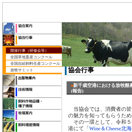
開催行事（研修会等）
全国草地畜産コンクール
全国自給飼料生産コンクール
協会行事
放牧サミット
新千歳空港における放牧酪
■
(報告)
当協会では、消費者の皆
の魅力を知ってもらうため
その一環として、令和５年８
港にて「
Wine＆Cheese