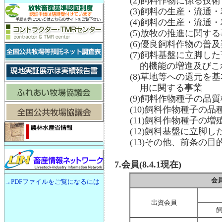
(2)飼料作物に係る技
(3)飼料の生産・流
(4)飼料の生産・流通
(5)放牧の推進に関す
(6)優良飼料作物の普
(7)飼料基盤に立脚
的機能の増進及びこ
(8)草地等への還元
用に関する事業
(9)飼料作物種子の品
(10)飼料作物種子の
(11)飼料作物種子の
(12)飼料基盤に立脚
(13)その他、前条の
7.会員(8.4.1現在)
会
→PDFファイルをご覧になるには
出資会員