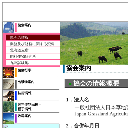
協会の情報
業務及び財務に関する資料
北海道支所
飼料作物研究所
九州試験地
協会案内
協会の情報/概要
■
1．法人名
一般社団法人日本草地
Japan Grassland Agricul
2．合併年月日