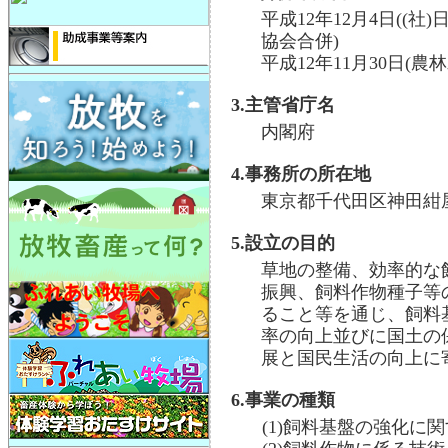
平成12年12月4日((
協会合併)
平成12年11月30日(
3.主管省庁名
内閣府
4.事務所の所在地
東京都千代田区神田紺屋
5.設立の目的
草地の整備、効率的な
振興、飼料作物種子等
ること等を通じ、飼料
率の向上並びに国土の
展と国民生活の向上に
6.事業の種類
(1)飼料基盤の強化に