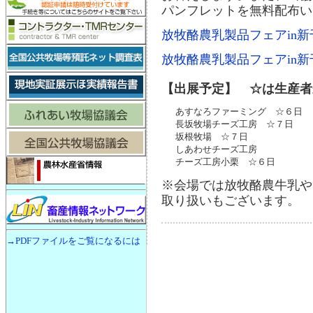
パンフレットを無料配布い
放牧酪農乳製品フェアin新千
放牧酪農乳製品フェアin新
【出展予定】 ☆は生産者
あすなろファーミング ☆６日
長坂牧場チーズ工房 ☆７日
坂根牧場 ☆７日
しあわせチーズ工房
チーズ工房小栗 ☆６日
※会場では放牧酪農牛乳や
取り扱いもございます。
→PDFファイルをご覧になるには