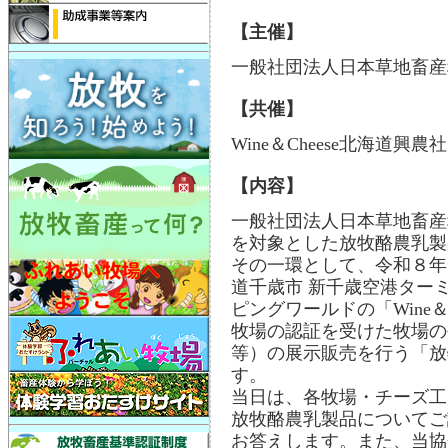
【主催】
一般社団法人日本草地畜産
【共催】
Wine＆Cheese北海道興農社
【内容】
一般社団法人日本草地畜産
を対象とした放牧酪農乳製
その一環として、令和８年８
道千歳市 新千歳空港ターミ
ピングワールドの「Wine＆
牧場の認証を受けた牧場の
等）の展示販売を行う「放
す。
当日は、各牧場・チーズ工
放牧酪農乳製品についてご
お答えします。また、当協