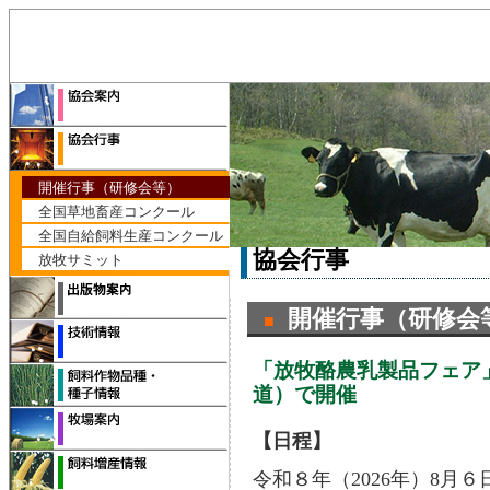
開催行事（研修会等）
全国草地畜産コンクール
全国自給飼料生産コンクール
協会行事
放牧サミット
開催行事（研修会
■
「放牧酪農乳製品フェア
道）で開催
【日程】
令和８年（2026年）8月